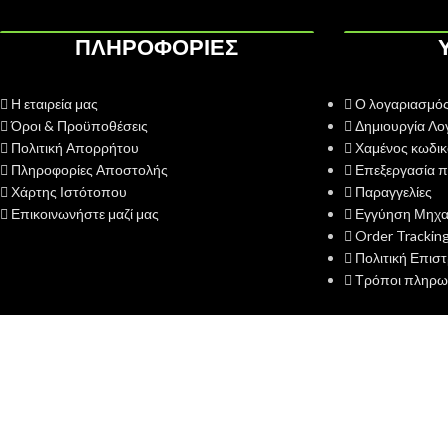
ΠΛΗΡΟΦΟΡΙΕΣ
Η εταιρεία μας
Ο λογαριασμός
Όροι & Προϋποθέσεις
Δημιουργία Λο
Πολιτική Απορρήτου
Χαμένος κωδικ
Πληροφορίες Αποστολής
Επεξεργασία π
Χάρτης Ιστότοπου
Παραγγελίες
Επικοινωνήστε μαζί μας
Εγγύηση Μηχ
Order Trackin
Πολιτική Επισ
Τρόποι πληρω
2019 CREATED BY
PsDesigner
.