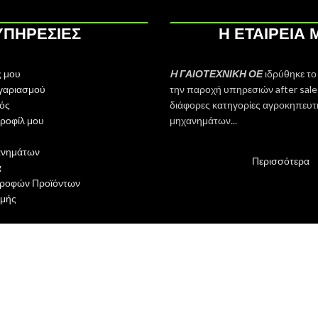
ΥΠΗΡΕΣΙΕΣ
Η ΕΤΑΙΡΕΙΑ 
 μου
H ΓΑΙΟΤΕΧΝΙΚΗ ΟΕ
ιδρύθηκε το
γαριασμού
την παροχή υπηρεσιών after sales
ός
διάφορες κατηγορίες αγροκηπευτ
ροφίλ μου
μηχανημάτων...
ανημάτων
Περισσότερα
g
τροφών Προϊόντων
μής
Facebook
Instagram
Shop