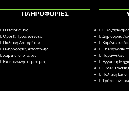
ΠΛΗΡΟΦΟΡΙΕΣ
Η εταιρεία μας
Ο λογαριασμός
Όροι & Προϋποθέσεις
Δημιουργία Λο
Πολιτική Απορρήτου
Χαμένος κωδικ
Πληροφορίες Αποστολής
Επεξεργασία π
Χάρτης Ιστότοπου
Παραγγελίες
Επικοινωνήστε μαζί μας
Εγγύηση Μηχ
Order Trackin
Πολιτική Επισ
Τρόποι πληρω
2019 CREATED BY
PsDesigner
.