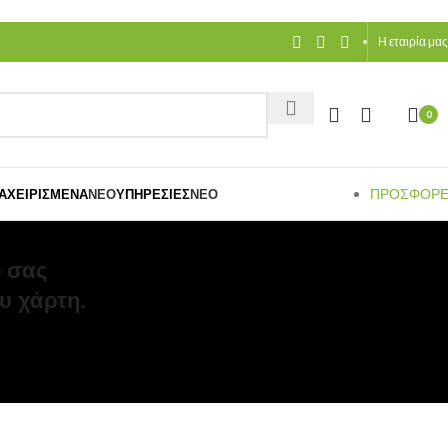
Η εταιρία μας
0
ΠΡΟΣΦΟΡ
ΑΧΕΙΡΙΣΜΈΝΑ
ΝΈΟ
ΥΠΗΡΕΣΊΕΣ
ΝΈΟ
 σας
υ χάρτη.