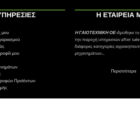
ΥΠΗΡΕΣΙΕΣ
Η ΕΤΑΙΡΕΙΑ 
 μου
H ΓΑΙΟΤΕΧΝΙΚΗ ΟΕ
ιδρύθηκε το
γαριασμού
την παροχή υπηρεσιών after sales
ός
διάφορες κατηγορίες αγροκηπευτ
ροφίλ μου
μηχανημάτων...
ανημάτων
Περισσότερα
g
τροφών Προϊόντων
μής
Facebook
Instagram
Shop