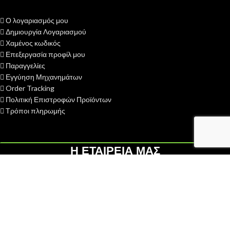
Ο λογαριασμός μου
Δημιουργία Λογαριασμού
Χαμένος κωδικός
Επεξεργασία προφίλ μου
Παραγγελίες
Εγγύηση Μηχανημάτων
Order Tracking
Πολιτική Επιστροφών Προϊόντων
Τρόποι πληρωμής
Η ΕΤΑΙΡΕΙΑ ΜΑΣ
H ΓΑΙΟΤΕΧΝΙΚΗ ΟΕ
ιδρύθηκε το 2013 με σκοπό την παροχή
υπηρεσιών after sales - service σε διάφορες κατηγορίες
αγροκηπευτικών μηχανημάτων...