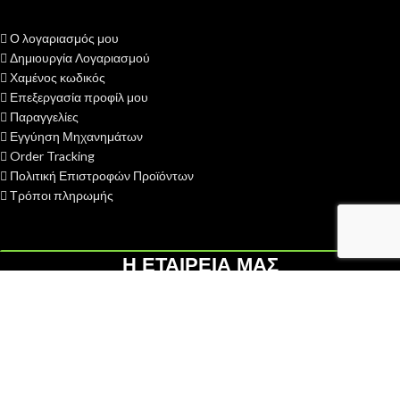
Ο λογαριασμός μου
Δημιουργία Λογαριασμού
Χαμένος κωδικός
Επεξεργασία προφίλ μου
Παραγγελίες
Εγγύηση Μηχανημάτων
Order Tracking
Πολιτική Επιστροφών Προϊόντων
Τρόποι πληρωμής
Η ΕΤΑΙΡΕΙΑ ΜΑΣ
H ΓΑΙΟΤΕΧΝΙΚΗ ΟΕ
ιδρύθηκε το 2013 με σκοπό την παροχή
υπηρεσιών after sales - service σε διάφορες κατηγορίες
αγροκηπευτικών μηχανημάτων...