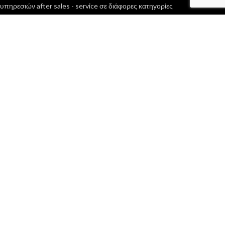
υπηρεσιών after sales - service σε διάφορες κατηγορίες
αγροκηπευτικών μηχανημάτων...
Περισσότερα
INSTAGRAM
2019 CREATED BY
PsDesigner
.
Facebook
Instagram
Shop
Wishlist
Cart
My account