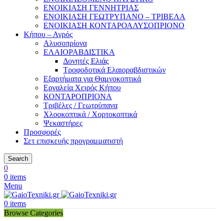
ΕΝΟΙΚΙΑΣΗ ΓΕΝΝΗΤΡΙΑΣ
ΕΝΟΙΚΙΑΣΗ ΓΕΩΤΡΥΠΑΝΟ – ΤΡΙΒΕΛΑ
ΕΝΟΙΚΙΑΣΗ ΚΟΝΤΑΡΟΑΛΥΣΟΠΡΙΟΝΟ
Κήπου – Αγρός
Αλυσοπρίονα
ΕΛΑΙΟΡΑΒΔΙΣΤΙΚΑ
Δονητές Ελιάς
Τροφοδοτικά Ελαιοραβδιστικών
Εξαρτήματα για Θαμνοκοπτικά
Εργαλεία Χειρός Κήπου
ΚΟΝΤΑΡΟΠΡΙΟΝΑ
Τριβέλες / Γεωτρύπανα
Χλοοκοπτικά / Χορτοκοπτικά
Ψεκαστήρες
Προσφορές
Σετ επισκευής προγραμματιστή
Search
0
0
items
Menu
0
items
Browse Categories