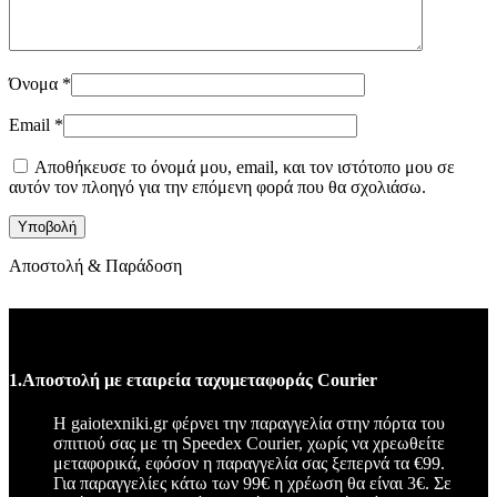
Όνομα
*
Email
*
Αποθήκευσε το όνομά μου, email, και τον ιστότοπο μου σε
αυτόν τον πλοηγό για την επόμενη φορά που θα σχολιάσω.
Αποστολή & Παράδοση
Δωρεάν μεταφορά παραγγελία άνω των €99
1.Αποστολή με εταιρεία ταχυμεταφοράς Courier
Η gaiotexniki.gr φέρνει την παραγγελία στην πόρτα του
σπιτιού σας με τη Speedex Courier, χωρίς να χρεωθείτε
μεταφορικά, εφόσον η παραγγελία σας ξεπερνά τα €99.
Για παραγγελίες κάτω των 99€ η χρέωση θα είναι 3€. Σε