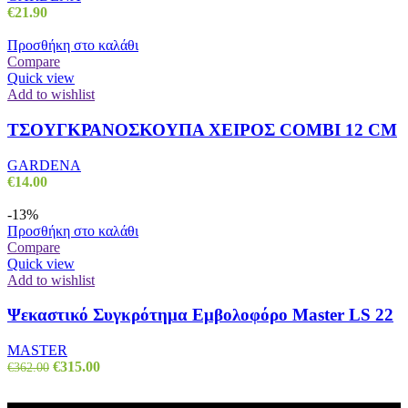
€
21.90
Προσθήκη στο καλάθι
Compare
Quick view
Add to wishlist
ΤΣΟΥΓΚΡΑΝΟΣΚΟΥΠΑ ΧΕΙΡΟΣ COMBI 12 CM
GARDENA
€
14.00
-13%
Προσθήκη στο καλάθι
Compare
Quick view
Add to wishlist
Ψεκαστικό Συγκρότημα Εμβολοφόρο Master LS 22
MASTER
Original
Η
€
315.00
€
362.00
price
τρέχουσα
was:
τιμή