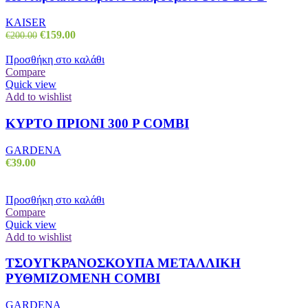
KAISER
Original
Η
€
159.00
€
200.00
price
τρέχουσα
was:
τιμή
Προσθήκη στο καλάθι
€200.00.
είναι:
Compare
€159.00.
Quick view
Add to wishlist
ΚΥΡΤΟ ΠΡΙΟΝΙ 300 P COMBI
GARDENA
€
39.00
Προσθήκη στο καλάθι
Compare
Quick view
Add to wishlist
ΤΣΟΥΓΚΡΑΝΟΣΚΟΥΠΑ ΜΕΤΑΛΛΙΚΗ
ΡΥΘΜΙΖΟΜΕΝΗ COMBI
GARDENA