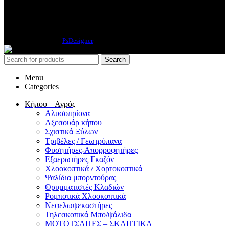
INSTAGRAM
2019 CREATED BY
PsDesigner
.
Search
Menu
Categories
Κήπου – Αγρός
Αλυσοπρίονα
Αξεσουάρ κήπου
Σχιστικά Ξύλων
Τριβέλες / Γεωτρύπανα
Φυσητήρες-Απορροφητήρες
Εξαερωτήρες Γκαζόν
Χλοοκοπτικά / Χορτοκοπτικά
Ψαλίδια μπορντούρας
Θρυμματιστές Κλαδιών
Ρομποτικά Χλοοκοπτικά
Νεφελωψεκαστήρες
Τηλεσκοπικά Μπο/ψάλιδα
ΜΟΤΟΤΣΑΠΕΣ – ΣΚΑΠΤΙΚΑ