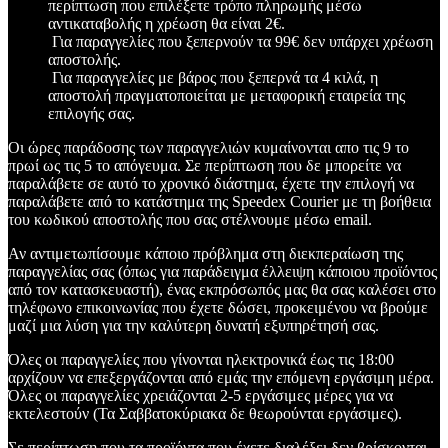
περίπτωση που επιλέξετε τρόπο πληρωμής μέσω
αντικαταβολής η χρέωση θα είναι 2€.
Για παραγγελίες που ξεπερνούν τα 99€ δεν υπάρχει χρέωση
αποστολής.
Για παραγγελίες με βάρος που ξεπερνά τα 4 κιλά, η
αποστολή πραγματοποιείται με μεταφορική εταιρεία της
επιλογής σας.
Οι ώρες παράδοσης των παραγγελιών κυμαίνονται απο τις 9 το
πρωί ως τις 5 το απόγευμα. Σε περίπτωση που δε μπορείτε να
παραλάβετε σε αυτό το χρονικό διάστημα, έχετε την επιλογή να
παραλάβετε από το κατάστημα της Speedex Courier με τη βοήθεια
του κωδικού αποστολής που σας στέλνουμε μέσω email.
Αν αντιμετωπίσουμε κάποιο πρόβλημα στη διεκπεραίωση της
παραγγελίας σας (όπως για παράδειγμα έλλειψη κάποιου προϊόντος
από τον κατασκευαστή), ένας εκπρόσωπός μας θα σας καλέσει στο
τηλέφωνο επικοινωνίας που έχετε δώσει, προκειμένου να βρούμε
μαζί μια λύση για την καλύτερη δυνατή εξυπηρέτησή σας.
Όλες οι παραγγελίες που γίνονται ηλεκτρονικά έως τις 18:00
αρχίζουν να επεξεργάζονται από εμάς την επόμενη εργάσιμη μέρα.
Όλες οι παραγγελίες χρειάζονται 2-5 εργάσιμες μέρες για να
εκτελεστούν (Τα Σαββατοκύριακα δε θεωρούνται εργάσιμες).
Σε περίπτωση που τα προϊόντα που έχετε διαλέξει δεν βρίσκονται