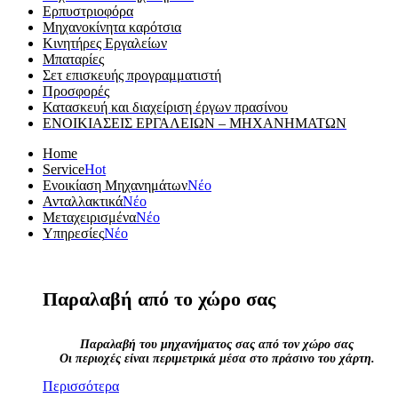
Ερπυστριοφόρα
Μηχανοκίνητα καρότσια
Κινητήρες Εργαλείων
Μπαταρίες
Σετ επισκευής προγραμματιστή
Προσφορές
Κατασκευή και διαχείριση έργων πρασίνου
ΕΝΟΙΚΙΑΣΕΙΣ ΕΡΓΑΛΕΙΩΝ – ΜΗΧΑΝΗΜΑΤΩΝ
Home
Service
Hot
Ενοικίαση Μηχανημάτων
Νέο
Ανταλλακτικά
Νέο
Μεταχειρισμένα
Νέο
Υπηρεσίες
Νέο
Παραλαβή από το χώρο σας
Παραλαβή του μηχανήματος σας από τον χώρο σας
Οι περιοχές είναι περιμετρικά μέσα στο πράσινο του χάρτη.
Περισσότερα