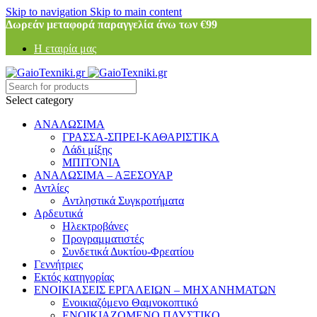
Skip to navigation
Skip to main content
Δωρεάν μεταφορά παραγγελία άνω των €99
Η εταιρία μας
Select category
ΑΝΑΛΩΣΙΜΑ
ΓΡΑΣΣΑ-ΣΠΡΕΙ-ΚΑΘΑΡΙΣΤΙΚΑ
Λάδι μίξης
ΜΠΙΤΟΝΙΑ
ΑΝΑΛΩΣΙΜΑ – ΑΞΕΣΟΥΑΡ
Αντλίες
Αντληστικά Συγκροτήματα
Αρδευτικά
Ηλεκτροβάνες
Προγραμματιστές
Συνδετικά Δυκτίου-Φρεατίου
Γεννήτριες
Εκτός κατηγορίας
ΕΝΟΙΚΙΑΣΕΙΣ ΕΡΓΑΛΕΙΩΝ – ΜΗΧΑΝΗΜΑΤΩΝ
Ενοικιαζόμενο Θαμνοκοπτικό
ΕΝΟΙΚΙΑΖΟΜΕΝΟ ΠΛΥΣΤΙΚΟ