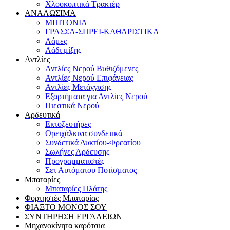
Χλοοκοπτικά Τρακτέρ
ΑΝΑΛΩΣΙΜΑ
ΜΠΙΤΟΝΙΑ
ΓΡΑΣΣΑ-ΣΠΡΕΙ-ΚΑΘΑΡΙΣΤΙΚΑ
Λάμες
Λάδι μίξης
Αντλίες
Αντλίες Νερού Βυθιζόμενες
Αντλίες Νερού Επιφάνειας
Αντλίες Μετάγγισης
Εξαρτήματα για Αντλίες Νερού
Πιεστικά Νερού
Αρδευτικά
Εκτοξευτήρες
Ορειχάλκινα συνδετικά
Συνδετικά Δυκτίου-Φρεατίου
Σωλήνες Άρδευσης
Προγραμματιστές
Σετ Αυτόματου Ποτίσματος
Μπαταρίες
Μπαταρίες Πλάτης
Φορτηστές Μπαταρίας
ΦΙΑΞΤΟ ΜΟΝΟΣ ΣΟΥ
ΣΥΝΤΗΡΗΣΗ ΕΡΓΑΛΕΙΩΝ
Μηχανοκίνητα καρότσια