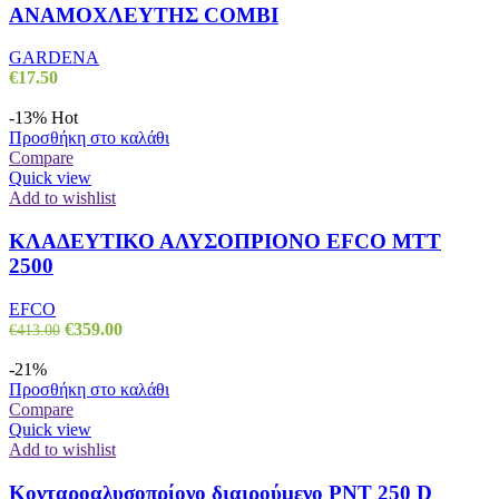
ΑΝΑΜΟΧΛΕΥΤΗΣ COMBI
GARDENA
€
17.50
-13%
Hot
Προσθήκη στο καλάθι
Compare
Quick view
Add to wishlist
ΚΛΑΔΕΥΤΙΚΟ ΑΛΥΣΟΠΡΙΟΝΟ EFCO MTT
2500
EFCO
Original
Η
€
359.00
€
413.00
price
τρέχουσα
was:
τιμή
-21%
€413.00.
είναι:
Προσθήκη στο καλάθι
€359.00.
Compare
Quick view
Add to wishlist
Κονταροαλυσοπρίονο διαιρούμενο PNT 250 D