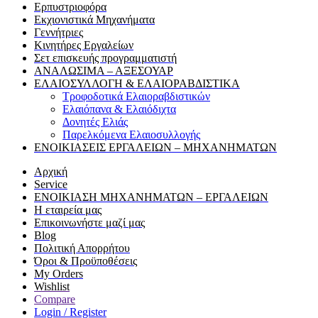
Ερπυστριοφόρα
Εκχιονιστικά Μηχανήματα
Γεννήτριες
Κινητήρες Εργαλείων
Σετ επισκευής προγραμματιστή
ΑΝΑΛΩΣΙΜΑ – ΑΞΕΣΟΥΑΡ
ΕΛΑΙΟΣΥΛΛΟΓΗ & ΕΛΑΙΟΡΑΒΔΙΣΤΙΚΑ
Τροφοδοτικά Ελαιοραβδιστικών
Ελαιόπανα & Ελαιόδιχτα
Δονητές Ελιάς
Παρελκόμενα Ελαιοσυλλογής
ΕΝΟΙΚΙΑΣΕΙΣ ΕΡΓΑΛΕΙΩΝ – ΜΗΧΑΝΗΜΑΤΩΝ
Αρχική
Service
ΕΝΟΙΚΙΑΣΗ ΜΗΧΑΝΗΜΑΤΩΝ – ΕΡΓΑΛΕΙΩΝ
Η εταιρεία μας
Επικοινωνήστε μαζί μας
Blog
Πολιτική Απορρήτου
Όροι & Προϋποθέσεις
My Orders
Wishlist
Compare
Login / Register