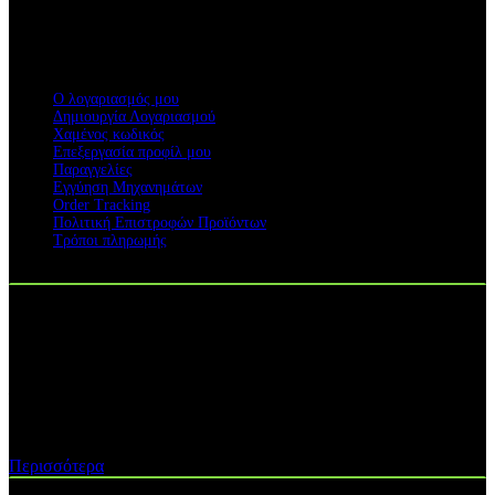
ΥΠΗΡΕΣΙΕΣ
Ο λογαριασμός μου
Δημιουργία Λογαριασμού
Χαμένος κωδικός
Επεξεργασία προφίλ μου
Παραγγελίες
Εγγύηση Μηχανημάτων
Order Tracking
Πολιτική Επιστροφών Προϊόντων
Τρόποι πληρωμής
Η ΕΤΑΙΡΕΙΑ ΜΑΣ
H ΓΑΙΟΤΕΧΝΙΚΗ ΟΕ
ιδρύθηκε το 2013 με σκοπό την παροχή
υπηρεσιών after sales - service σε διάφορες κατηγορίες
αγροκηπευτικών μηχανημάτων...
Περισσότερα