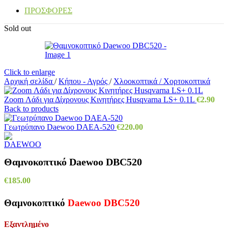
ΠΡΟΣΦΟΡΕΣ
Sold out
Click to enlarge
Αρχική σελίδα
/
Κήπου - Αγρός
/
Χλοοκοπτικά / Χορτοκοπτικά
Zoom Λάδι για Δίχρονους Κινητήρες Husqvarna LS+ 0.1L
€
2.90
Back to products
Γεωτρύπανο Daewoo DAEA-520
€
220.00
Θαμνοκοπτικό Daewoo DBC520
€
185.00
Θαμνοκοπτικό
Daewoo DBC520
Εξαντλημένο