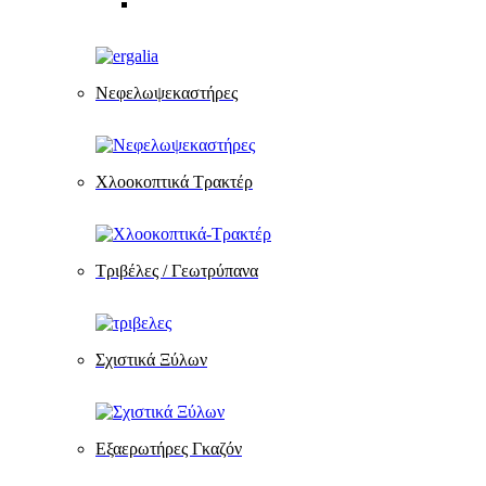
Νεφελωψεκαστήρες
Χλοοκοπτικά Τρακτέρ
Τριβέλες / Γεωτρύπανα
Σχιστικά Ξύλων
Εξαερωτήρες Γκαζόν