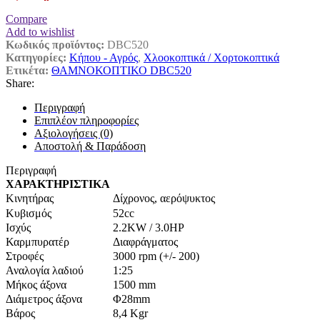
Compare
Add to wishlist
Κωδικός προϊόντος:
DBC520
Κατηγορίες:
Κήπου - Αγρός
,
Χλοοκοπτικά / Χορτοκοπτικά
Ετικέτα:
ΘΑΜΝΟΚΟΠΤΙΚΟ DBC520
Share:
Περιγραφή
Επιπλέον πληροφορίες
Αξιολογήσεις (0)
Αποστολή & Παράδοση
Περιγραφή
ΧΑΡΑΚΤΗΡΙΣΤΙΚΑ
Κινητήρας
Δίχρονος, αερόψυκτος
Κυβισμός
52cc
Ισχύς
2.2KW / 3.0HP
Καρμπυρατέρ
Διαφράγματος
Στροφές
3000 rpm (+/- 200)
Αναλογία λαδιού
1:25
Μήκος άξονα
1500 mm
Διάμετρος άξονα
Φ28mm
Βάρος
8,4 Kgr