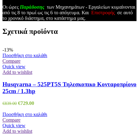
Οι ώρες
Παράδοσης
των Μηχανημάτων - Εργαλείων κυμαίνονται
από τις 8 το πρωί ως τις 6 το απόγευμα. Και
Επιστροφής
σε αυτό
το χρονικό διάστημα, στο κατάστημα μας.
Σχετικά προϊόντα
-13%
Προσθήκη στο καλάθι
Compare
Quick view
Add to wishlist
Husqvarna – 525PT5S Τηλεσκοπικο Κονταροπρίονο
25cm / 1.3hp
Original
Η
€
729.00
€
839.00
price
τρέχουσα
was:
τιμή
Προσθήκη στο καλάθι
€839.00.
είναι:
Compare
€729.00.
Quick view
Add to wishlist