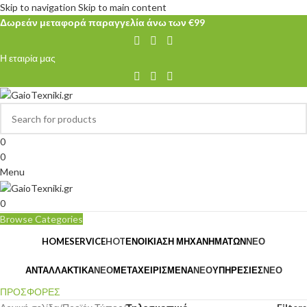
Skip to navigation
Skip to main content
Δωρεάν μεταφορά παραγγελία άνω των €99
Η εταιρία μας
0
0
Menu
0
Browse Categories
HOME
SERVICE
HOT
ΕΝΟΙΚΊΑΣΗ ΜΗΧΑΝΗΜΆΤΩΝ
ΝΈΟ
ΑΝΤΑΛΛΑΚΤΙΚΆ
ΝΈΟ
ΜΕΤΑΧΕΙΡΙΣΜΈΝΑ
ΝΈΟ
ΥΠΗΡΕΣΊΕΣ
ΝΈΟ
ΠΡΟΣΦΟΡΕΣ