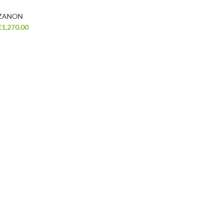
ZANON
€
1,270.00