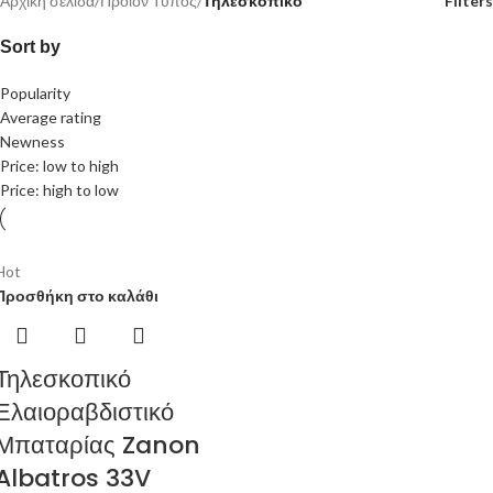
Αρχική σελίδα
/
Προϊόν Τύπος
/
Τηλεσκοπικό
Filters
Sort by
Popularity
Average rating
Newness
Price: low to high
Price: high to low
Hot
Προσθήκη στο καλάθι
Τηλεσκοπικό
Ελαιοραβδιστικό
Μπαταρίας Zanon
Albatros 33V