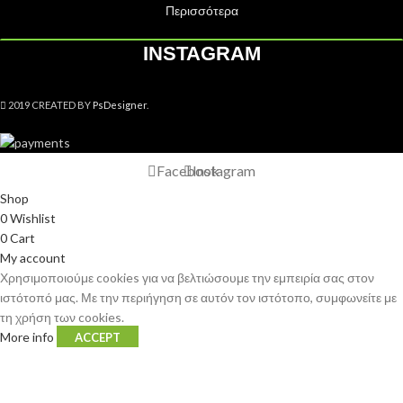
Περισσότερα
INSTAGRAM
2019 CREATED BY
PsDesigner
.
Facebook
Instagram
Shop
0
Wishlist
0
Cart
My account
Χρησιμοποιούμε cookies για να βελτιώσουμε την εμπειρία σας στον
ιστότοπό μας. Με την περιήγηση σε αυτόν τον ιστότοπο, συμφωνείτε με
τη χρήση των cookies.
More info
ACCEPT