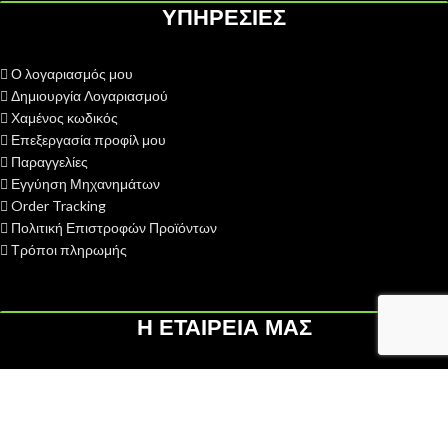
ΥΠΗΡΕΣΙΕΣ
Ο λογαριασμός μου
Δημιουργία Λογαριασμού
Χαμένος κωδικός
Επεξεργασία προφίλ μου
Παραγγελίες
Εγγύηση Μηχανημάτων
Order Tracking
Πολιτική Επιστροφών Προϊόντων
Τρόποι πληρωμής
Η ΕΤΑΙΡΕΙΑ ΜΑΣ
H ΓΑΙΟΤΕΧΝΙΚΗ ΟΕ
ιδρύθηκε το 2013 με σκοπό την παροχή
υπηρεσιών after sales - service σε διάφορες κατηγορίες
αγροκηπευτικών μηχανημάτων...