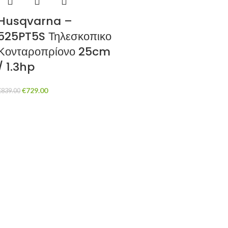
Husqvarna –
525PT5S Τηλεσκοπικο
Κονταροπρίονο 25cm
/ 1.3hp
€
729.00
€
839.00