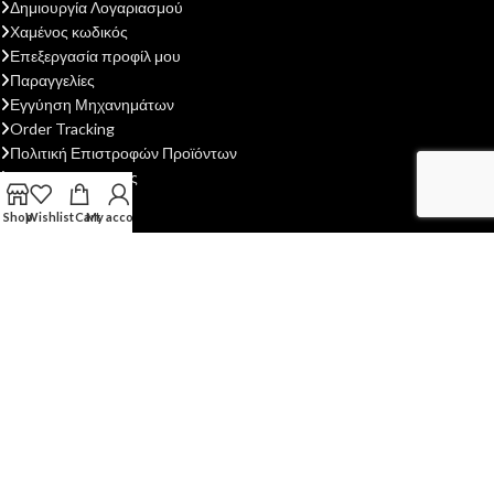
Δημιουργία Λογαριασμού
Χαμένος κωδικός
Επεξεργασία προφίλ μου
Παραγγελίες
Εγγύηση Μηχανημάτων
Order Tracking
Πολιτική Επιστροφών Προϊόντων
Τρόποι πληρωμής
Shop
Wishlist
Cart
My account
Η ΕΤΑΙΡΕΙΑ ΜΑΣ
H ΓΑΙΟΤΕΧΝΙΚΗ ΟΕ
ιδρύθηκε το 2013 με σκοπό την παροχή
υπηρεσιών after sales - service σε διάφορες κατηγορίες
αγροκηπευτικών μηχανημάτων...
Περισσότερα