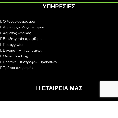
ΥΠΗΡΕΣΙΕΣ
Ο λογαριασμός μου
Δημιουργία Λογαριασμού
Χαμένος κωδικός
Επεξεργασία προφίλ μου
Παραγγελίες
Εγγύηση Μηχανημάτων
Order Tracking
Πολιτική Επιστροφών Προϊόντων
Τρόποι πληρωμής
Η ΕΤΑΙΡΕΙΑ ΜΑΣ
H ΓΑΙΟΤΕΧΝΙΚΗ ΟΕ
ιδρύθηκε το 2013 με σκοπό την παροχή
υπηρεσιών after sales - service σε διάφορες κατηγορίες
αγροκηπευτικών μηχανημάτων...