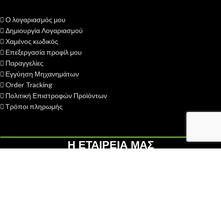
Ο λογαριασμός μου
Δημιουργία Λογαριασμού
Χαμένος κωδικός
Επεξεργασία προφίλ μου
Παραγγελίες
Εγγύηση Μηχανημάτων
Order Tracking
Πολιτική Επιστροφών Προϊόντων
Τρόποι πληρωμής
Η ΕΤΑΙΡΕΙΑ ΜΑΣ
H ΓΑΙΟΤΕΧΝΙΚΗ ΟΕ
ιδρύθηκε το 2013 με σκοπό την παροχή
υπηρεσιών after sales - service σε διάφορες κατηγορίες
αγροκηπευτικών μηχανημάτων...