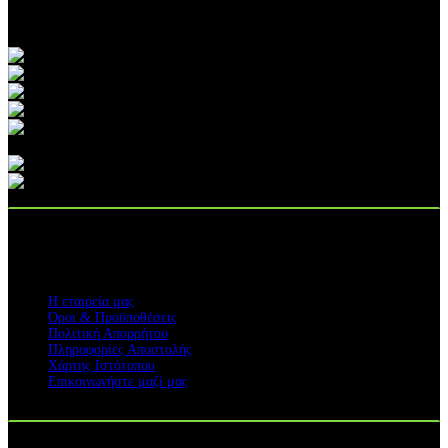
Service
στην Αττική για:
ΠΛΗΡΟΦΟΡΙΕΣ
Η εταιρεία μας
Όροι & Προϋποθέσεις
Πολιτική Απορρήτου
Πληροφορίες Αποστολής
Χάρτης Ιστότοπου
Επικοινωνήστε μαζί μας