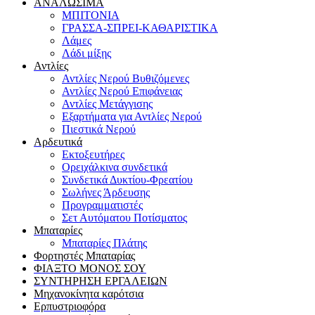
ΑΝΑΛΩΣΙΜΑ
ΜΠΙΤΟΝΙΑ
ΓΡΑΣΣΑ-ΣΠΡΕΙ-ΚΑΘΑΡΙΣΤΙΚΑ
Λάμες
Λάδι μίξης
Αντλίες
Αντλίες Νερού Βυθιζόμενες
Αντλίες Νερού Επιφάνειας
Αντλίες Μετάγγισης
Εξαρτήματα για Αντλίες Νερού
Πιεστικά Νερού
Αρδευτικά
Εκτοξευτήρες
Ορειχάλκινα συνδετικά
Συνδετικά Δυκτίου-Φρεατίου
Σωλήνες Άρδευσης
Προγραμματιστές
Σετ Αυτόματου Ποτίσματος
Μπαταρίες
Μπαταρίες Πλάτης
Φορτηστές Μπαταρίας
ΦΙΑΞΤΟ ΜΟΝΟΣ ΣΟΥ
ΣΥΝΤΗΡΗΣΗ ΕΡΓΑΛΕΙΩΝ
Μηχανοκίνητα καρότσια
Ερπυστριοφόρα