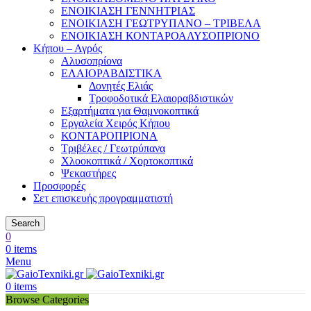
ΕΝΟΙΚΙΑΣΗ ΓΕΝΝΗΤΡΙΑΣ
ΕΝΟΙΚΙΑΣΗ ΓΕΩΤΡΥΠΑΝΟ – ΤΡΙΒΕΛΑ
ΕΝΟΙΚΙΑΣΗ ΚΟΝΤΑΡΟΑΛΥΣΟΠΡΙΟΝΟ
Κήπου – Αγρός
Αλυσοπρίονα
ΕΛΑΙΟΡΑΒΔΙΣΤΙΚΑ
Δονητές Ελιάς
Τροφοδοτικά Ελαιοραβδιστικών
Εξαρτήματα για Θαμνοκοπτικά
Εργαλεία Χειρός Κήπου
ΚΟΝΤΑΡΟΠΡΙΟΝΑ
Τριβέλες / Γεωτρύπανα
Χλοοκοπτικά / Χορτοκοπτικά
Ψεκαστήρες
Προσφορές
Σετ επισκευής προγραμματιστή
Search
0
0
items
Menu
0
items
Browse Categories