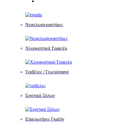
Νεφελωψεκαστήρες
Χλοοκοπτικά Τρακτέρ
Τριβέλες / Γεωτρύπανα
Σχιστικά Ξύλων
Εξαερωτήρες Γκαζόν