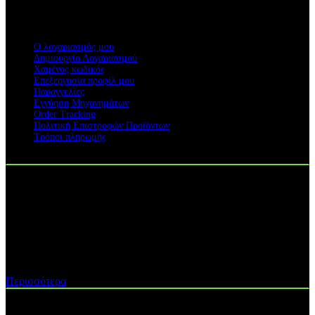
ΥΠΗΡΕΣΙΕΣ
Ο λογαριασμός μου
Δημιουργία Λογαριασμού
Χαμένος κωδικός
Επεξεργασία προφίλ μου
Παραγγελίες
Εγγύηση Μηχανημάτων
Order Tracking
Πολιτική Επιστροφών Προϊόντων
Τρόποι πληρωμής
Η ΕΤΑΙΡΕΙΑ ΜΑΣ
H ΓΑΙΟΤΕΧΝΙΚΗ ΟΕ
ιδρύθηκε το 2013 με σκοπό την παροχή
υπηρεσιών after sales - service σε διάφορες κατηγορίες
αγροκηπευτικών μηχανημάτων...
Περισσότερα