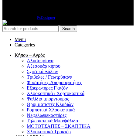
INSTAGRAM
2019 CREATED BY
PsDesigner
.
Search
Menu
Categories
Κήπου – Αγρός
Αλυσοπρίονα
Αξεσουάρ κήπου
Σχιστικά Ξύλων
Τριβέλες / Γεωτρύπανα
Φυσητήρες-Απορροφητήρες
Εξαερωτήρες Γκαζόν
Χλοοκοπτικά / Χορτοκοπτικά
Ψαλίδια μπορντούρας
Θρυμματιστές Κλαδιών
Ρομποτικά Χλοοκοπτικά
Νεφελωψεκαστήρες
Τηλεσκοπικά Μπο/ψάλιδα
ΜΟΤΟΤΣΑΠΕΣ – ΣΚΑΠΤΙΚΑ
Χλοοκοπτικά Τρακτέρ