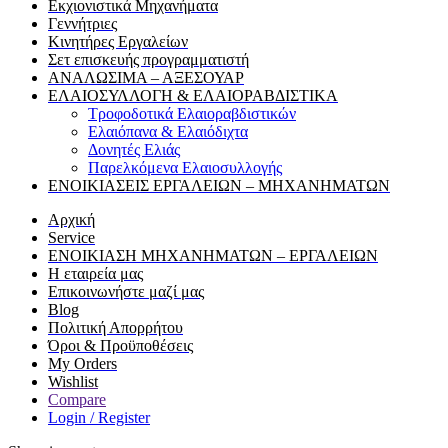
Εκχιονιστικά Μηχανήματα
Γεννήτριες
Κινητήρες Εργαλείων
Σετ επισκευής προγραμματιστή
ΑΝΑΛΩΣΙΜΑ – ΑΞΕΣΟΥΑΡ
ΕΛΑΙΟΣΥΛΛΟΓΗ & ΕΛΑΙΟΡΑΒΔΙΣΤΙΚΑ
Τροφοδοτικά Ελαιοραβδιστικών
Ελαιόπανα & Ελαιόδιχτα
Δονητές Ελιάς
Παρελκόμενα Ελαιοσυλλογής
ΕΝΟΙΚΙΑΣΕΙΣ ΕΡΓΑΛΕΙΩΝ – ΜΗΧΑΝΗΜΑΤΩΝ
Αρχική
Service
ΕΝΟΙΚΙΑΣΗ ΜΗΧΑΝΗΜΑΤΩΝ – ΕΡΓΑΛΕΙΩΝ
Η εταιρεία μας
Επικοινωνήστε μαζί μας
Blog
Πολιτική Απορρήτου
Όροι & Προϋποθέσεις
My Orders
Wishlist
Compare
Login / Register