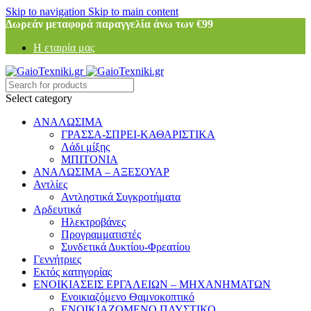
Skip to navigation
Skip to main content
Δωρεάν μεταφορά παραγγελία άνω των €99
Η εταιρία μας
Select category
ΑΝΑΛΩΣΙΜΑ
ΓΡΑΣΣΑ-ΣΠΡΕΙ-ΚΑΘΑΡΙΣΤΙΚΑ
Λάδι μίξης
ΜΠΙΤΟΝΙΑ
ΑΝΑΛΩΣΙΜΑ – ΑΞΕΣΟΥΑΡ
Αντλίες
Αντληστικά Συγκροτήματα
Αρδευτικά
Ηλεκτροβάνες
Προγραμματιστές
Συνδετικά Δυκτίου-Φρεατίου
Γεννήτριες
Εκτός κατηγορίας
ΕΝΟΙΚΙΑΣΕΙΣ ΕΡΓΑΛΕΙΩΝ – ΜΗΧΑΝΗΜΑΤΩΝ
Ενοικιαζόμενο Θαμνοκοπτικό
ΕΝΟΙΚΙΑΖΟΜΕΝΟ ΠΛΥΣΤΙΚΟ