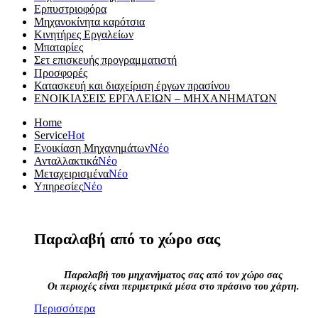
Ερπυστριοφόρα
Μηχανοκίνητα καρότσια
Κινητήρες Εργαλείων
Μπαταρίες
Σετ επισκευής προγραμματιστή
Προσφορές
Κατασκευή και διαχείριση έργων πρασίνου
ΕΝΟΙΚΙΑΣΕΙΣ ΕΡΓΑΛΕΙΩΝ – ΜΗΧΑΝΗΜΑΤΩΝ
Home
Service
Hot
Ενοικίαση Μηχανημάτων
Νέο
Ανταλλακτικά
Νέο
Μεταχειρισμένα
Νέο
Υπηρεσίες
Νέο
Παραλαβή από το χώρο σας
Παραλαβή του μηχανήματος σας από τον χώρο σας
Οι περιοχές είναι περιμετρικά μέσα στο πράσινο του χάρτη.
Περισσότερα