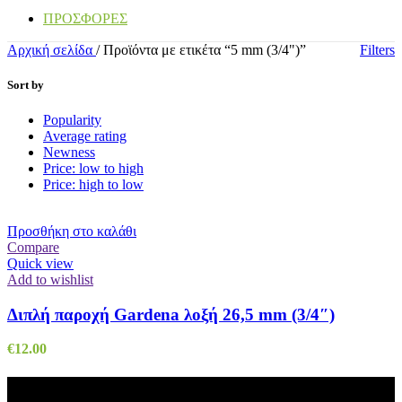
ΠΡΟΣΦΟΡΕΣ
Αρχική σελίδα
/
Προϊόντα με ετικέτα “5 mm (3/4")”
Filters
Sort by
Popularity
Average rating
Newness
Price: low to high
Price: high to low
Προσθήκη στο καλάθι
Compare
Quick view
Add to wishlist
Διπλή παροχή Gardena λοξή 26,5 mm (3/4″)
€
12.00
ΓΑΙΟΤΕΧΝΙΚΗ Ο.Ε -
Εξουσιοδοτημένο