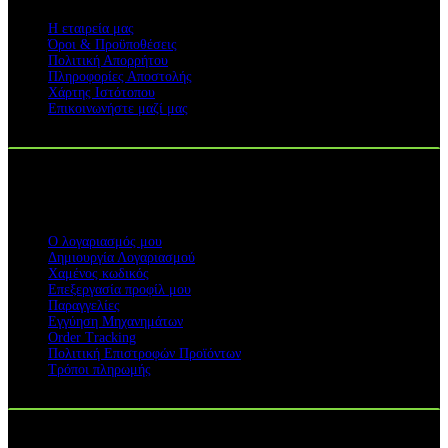
Η εταιρεία μας
Όροι & Προϋποθέσεις
Πολιτική Απορρήτου
Πληροφορίες Αποστολής
Χάρτης Ιστότοπου
Επικοινωνήστε μαζί μας
ΥΠΗΡΕΣΙΕΣ
Ο λογαριασμός μου
Δημιουργία Λογαριασμού
Χαμένος κωδικός
Επεξεργασία προφίλ μου
Παραγγελίες
Εγγύηση Μηχανημάτων
Order Tracking
Πολιτική Επιστροφών Προϊόντων
Τρόποι πληρωμής