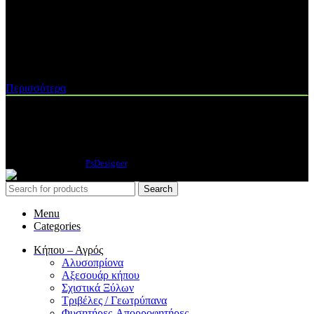
Η ΕΤΑΙΡΕΙΑ ΜΑΣ
H ΓΑΙΟΤΕΧΝΙΚΗ ΟΕ
ιδρύθηκε το 2013 με σκοπό την παροχή
υπηρεσιών after sales - service σε διάφορες κατηγορίες
αγροκηπευτικών μηχανημάτων...
Περισσότερα
INSTAGRAM
2019 CREATED BY
PsDesigner
.
Search
Menu
Categories
Κήπου – Αγρός
Αλυσοπρίονα
Αξεσουάρ κήπου
Σχιστικά Ξύλων
Τριβέλες / Γεωτρύπανα
Φυσητήρες-Απορροφητήρες