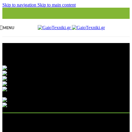
Skip to navigation
Skip to main content
MENU
ΓΑΙΟΤΕΧΝΙΚΗ Ο.Ε -
Εξουσιοδοτημένο
Service
στην Αττική για:
ΠΛΗΡΟΦΟΡΙΕΣ