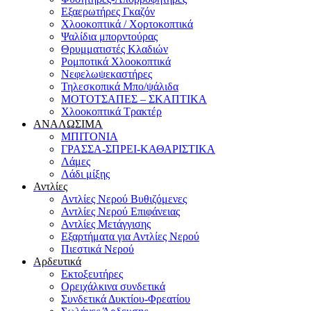
Εξαερωτήρες Γκαζόν
Χλοοκοπτικά / Χορτοκοπτικά
Ψαλίδια μπορντούρας
Θρυμματιστές Κλαδιών
Ρομποτικά Χλοοκοπτικά
Νεφελωψεκαστήρες
Τηλεσκοπικά Μπο/ψάλιδα
ΜΟΤΟΤΣΑΠΕΣ – ΣΚΑΠΤΙΚΑ
Χλοοκοπτικά Τρακτέρ
ΑΝΑΛΩΣΙΜΑ
ΜΠΙΤΟΝΙΑ
ΓΡΑΣΣΑ-ΣΠΡΕΙ-ΚΑΘΑΡΙΣΤΙΚΑ
Λάμες
Λάδι μίξης
Αντλίες
Αντλίες Νερού Βυθιζόμενες
Αντλίες Νερού Επιφάνειας
Αντλίες Μετάγγισης
Εξαρτήματα για Αντλίες Νερού
Πιεστικά Νερού
Αρδευτικά
Εκτοξευτήρες
Ορειχάλκινα συνδετικά
Συνδετικά Δυκτίου-Φρεατίου