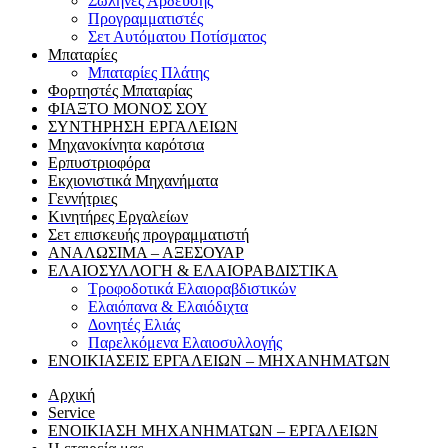
Σωλήνες Άρδευσης
Προγραμματιστές
Σετ Αυτόματου Ποτίσματος
Μπαταρίες
Μπαταρίες Πλάτης
Φορτηστές Μπαταρίας
ΦΙΑΞΤΟ ΜΟΝΟΣ ΣΟΥ
ΣΥΝΤΗΡΗΣΗ ΕΡΓΑΛΕΙΩΝ
Μηχανοκίνητα καρότσια
Ερπυστριοφόρα
Εκχιονιστικά Μηχανήματα
Γεννήτριες
Κινητήρες Εργαλείων
Σετ επισκευής προγραμματιστή
ΑΝΑΛΩΣΙΜΑ – ΑΞΕΣΟΥΑΡ
ΕΛΑΙΟΣΥΛΛΟΓΗ & ΕΛΑΙΟΡΑΒΔΙΣΤΙΚΑ
Τροφοδοτικά Ελαιοραβδιστικών
Ελαιόπανα & Ελαιόδιχτα
Δονητές Ελιάς
Παρελκόμενα Ελαιοσυλλογής
ΕΝΟΙΚΙΑΣΕΙΣ ΕΡΓΑΛΕΙΩΝ – ΜΗΧΑΝΗΜΑΤΩΝ
Αρχική
Service
ΕΝΟΙΚΙΑΣΗ ΜΗΧΑΝΗΜΑΤΩΝ – ΕΡΓΑΛΕΙΩΝ