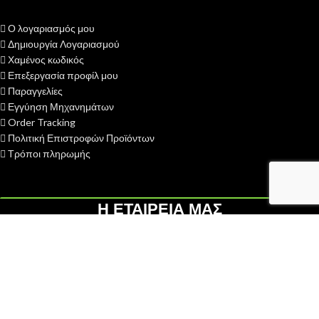
Ο λογαριασμός μου
Δημιουργία Λογαριασμού
Χαμένος κωδικός
Επεξεργασία προφίλ μου
Παραγγελίες
Εγγύηση Μηχανημάτων
Order Tracking
Πολιτική Επιστροφών Προϊόντων
Τρόποι πληρωμής
Η ΕΤΑΙΡΕΙΑ ΜΑΣ
H ΓΑΙΟΤΕΧΝΙΚΗ ΟΕ
ιδρύθηκε το 2013 με σκοπό την παροχή
υπηρεσιών after sales - service σε διάφορες κατηγορίες
αγροκηπευτικών μηχανημάτων...