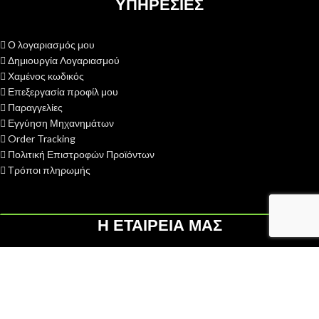
ΥΠΗΡΕΣΙΕΣ
Ο λογαριασμός μου
Δημιουργία Λογαριασμού
Χαμένος κωδικός
Επεξεργασία προφίλ μου
Παραγγελίες
Εγγύηση Μηχανημάτων
Order Tracking
Πολιτική Επιστροφών Προϊόντων
Τρόποι πληρωμής
Η ΕΤΑΙΡΕΙΑ ΜΑΣ
H ΓΑΙΟΤΕΧΝΙΚΗ ΟΕ
ιδρύθηκε το 2013 με σκοπό την παροχή
υπηρεσιών after sales - service σε διάφορες κατηγορίες
αγροκηπευτικών μηχανημάτων...