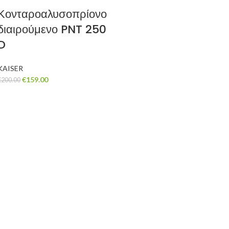
Κονταροαλυσοπρίονο
διαιρούμενο PNT 250
D
KAISER
€
159.00
€
200.00