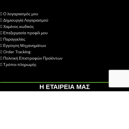
Ο λογαριασμός μου
Δημιουργία Λογαριασμού
Χαμένος κωδικός
Επεξεργασία προφίλ μου
Παραγγελίες
Εγγύηση Μηχανημάτων
Order Tracking
Πολιτική Επιστροφών Προϊόντων
Τρόποι πληρωμής
Η ΕΤΑΙΡΕΙΑ ΜΑΣ
H ΓΑΙΟΤΕΧΝΙΚΗ ΟΕ
ιδρύθηκε το 2013 με σκοπό την παροχή
υπηρεσιών after sales - service σε διάφορες κατηγορίες
αγροκηπευτικών μηχανημάτων...